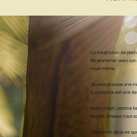
La méditation de plei
Se promener avec son 
nous même.
Je vous propose une in
(La marche est une des
Notre chien, comme be
revenir, lorsque nous
L’agitation de la vie q