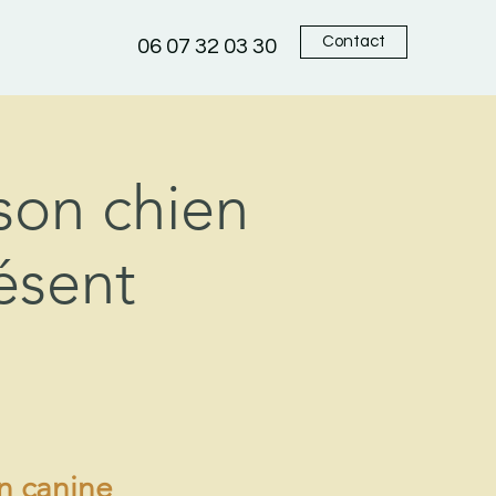
Contact
06 07 32 03 30
son chien
ésent
on canine