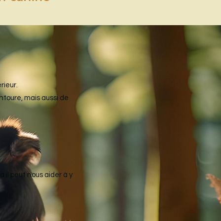
rieur.
toure, mais aussi de
il peut nous aider à y
…