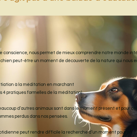
ne conscience, nous permet de mieux comprendre notre monde inté
chien peut-être un moment de découverte de la nature qui nous en
itiation à la méditation en marchant
 4 pratiques formelles de la méditation)
aucoup d’autres animaux sont dans le moment présent et pour cela 
 sommes perdus dans nos pensées.
uotidienne peut rendre difficile la recherche d’un moment pour soi .