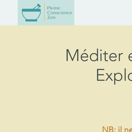
Méditer 
Expl
NB: il n